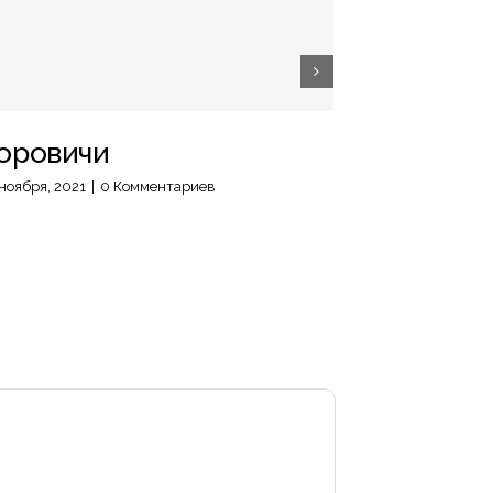
оровичи
Великий
ноября, 2021
|
0 Комментариев
30 ноября, 2021