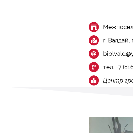
Межпоселе
г. Валдай,
biblvald@
тел. +7 (81
Центр гра