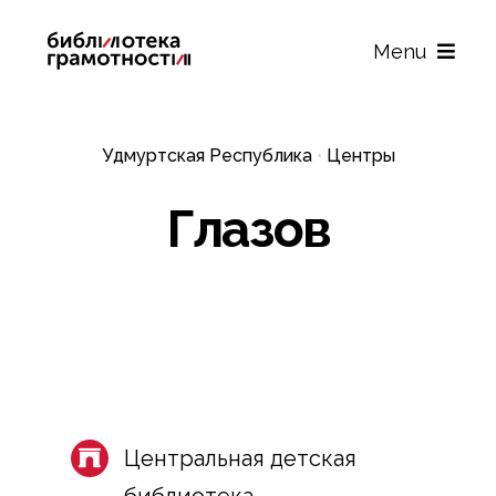
Skip
to
Menu
content
О проекте
Удмуртская Республика
•
Центры
Центры
Глазов
Новости
Контакты
Центральная детская
библиотека